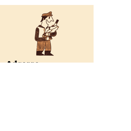
Adresse
4 Rue d'Alleray, 75015
PARIS
Horaires
Mardi-Vendredi : 19h-
minuit
Samedi : midi-15h ,19h-
minuit