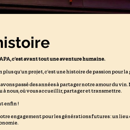
istoire
PA, c’est avant tout une aventure humaine.
lus qu’un projet, c’est une histoire de passion pour la 
avons passé des années à partager notre amour du vin. 
u à nous, où vous accueillir, partager et transmettre.
t enfin !
 notre engagement pour les générations futures : un lieu 
ronomie.