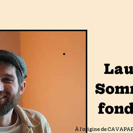
Lau
Somm
fon
À l’origine de CAVAPAPA