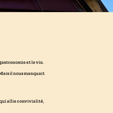
gastronomie et le vin.
Mais il nous manquait
qui allie convivialité,