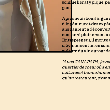
sommelier atypique, pas
gens.
Après avoir bourlingué e
d'ingénieur et des expéri
ans Laurent a découvert l
consacré pleinement à s
Entrepreneur, il mont
d'événementiel en somm
culture du vin autour de
"Avec CAVAPAPA, je veux
quartier de coeur où s'e
cultures et bonne hume
qu'un restaurant, c'est un 