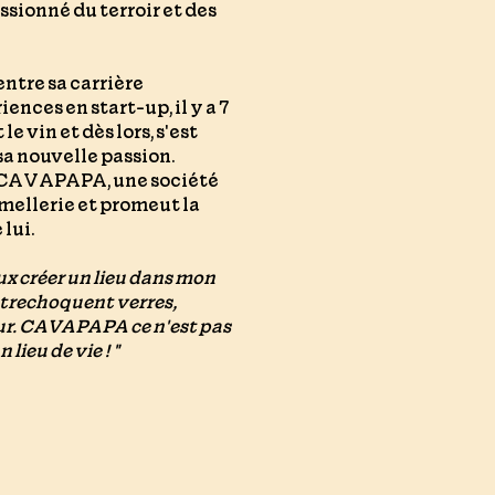
sionné du terroir et des
ntre sa carrière
ences en start-up, il y a 7
e vin et dès lors, s'est
a nouvelle passion.
e CAVAPAPA, une société
ellerie et promeut la
 lui.
 créer un lieu dans mon
ntrechoquent verres,
ur. CAVAPAPA ce n'est pas
lieu de vie ! "